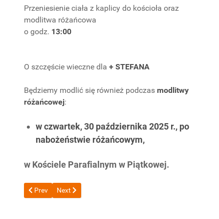
Przeniesienie ciała z kaplicy do kościoła oraz
modlitwa różańcowa
o godz.
13:00
O szczęście wieczne dla
+ STEFANA
Będziemy modlić się również podczas
modlitwy
różańcowej
:
w czwartek, 30 października 2025 r., po
nabożeństwie różańcowym,
w Kościele Parafialnym w Piątkowej.
Previous article: Odszedł do Pana + WŁADYSŁAW SZURA
Next article: Odeszła do Pana +Zofia Dziepak
Prev
Next