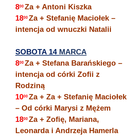
8
Za + Antoni Kiszka
00
18
Za + Stefanię Maciołek –
00
intencja od wnuczki Natalii
SOBOTA 14
MARCA
8
Za
+ Stefana Barańskiego –
00
intencja od
córki Zofii z
Rodziną
10
Za + Za + Stefanię Maciołek
00
– Od córki Marysi z Mężem
18
Za + Zofię, Mariana,
00
Leonarda i Andrzeja Hamerla