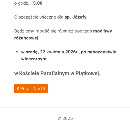
o godz.
15.00
O szczęście wieczne dla
śp. Józefy
Będziemy modlić się również podczas
modlitwy
różańcowej
:
w środę, 22 kwietnia 2026r., po nabożeństwie
wieczornym
w Kościele Parafialnym w Piątkowej.
Previous article: Odeszła do Pana śp. Zofia Mocha
Next article: Odszedł do Pana śp. Stanisław Piątek
Prev
Next
© 2026