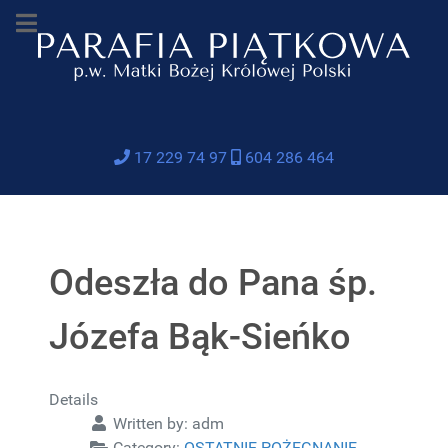
17 229 74 97
604 286 464
Odeszła do Pana śp.
Józefa Bąk-Sieńko
Details
Written by:
adm
Category:
OSTATNIE POŻEGNANIE