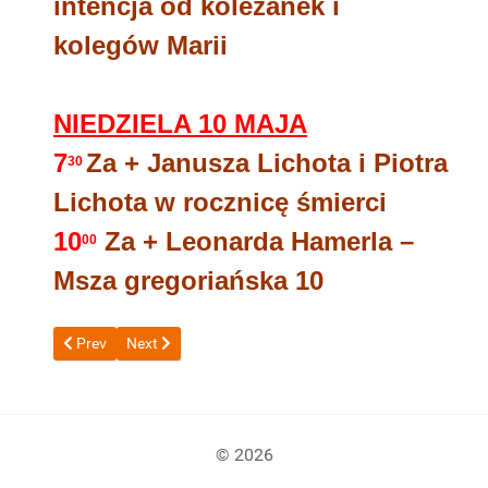
intencja od koleżanek i
kolegów Marii
NIEDZIELA 10 MAJA
7
Za + Janusza Lichota i Piotra
30
Lichota w rocznicę śmierci
10
Za + Leonarda Hamerla –
00
Msza gregoriańska 10
Previous article: OD 10 DO 17 MAJA 2026 r
Next article: 26 KWIETNIA DO 3 MAJA 2026 r
Prev
Next
© 2026