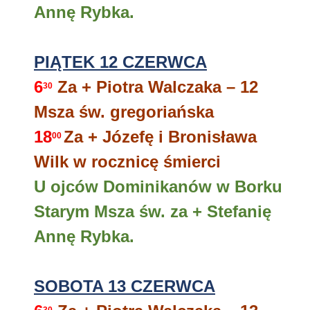
Annę Rybka.
PIĄTEK 12 CZERWCA
6
Za + Piotra Walczaka – 12
30
Msza św. gregoriańska
18
Za + Józefę i Bronisława
00
Wilk w rocznicę śmierci
U ojców Dominikanów w Borku
Starym Msza św. za + Stefanię
Annę Rybka.
SOBOTA 13 CZERWCA