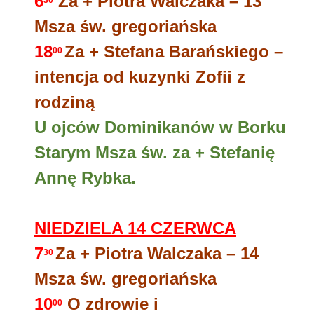
6
Za + Piotra Walczaka – 13
30
Msza św. gregoriańska
18
Za + Stefana Barańskiego –
00
intencja od kuzynki Zofii z
rodziną
U ojców Dominikanów w Borku
Starym Msza św. za + Stefanię
Annę Rybka.
NIEDZIELA 14 CZERWCA
7
Za + Piotra Walczaka – 14
30
Msza św. gregoriańska
10
O zdrowie i
00