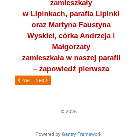
zamieszkały
w Lipinkach, parafia Lipinki
oraz Martyna Faustyna
Wyskiel, córka Andrzeja i
Małgorzaty
zamieszkała w naszej parafii
– zapowiedź pierwsza
Previous article: 21. 06. 2026 r.
Next article: 31. 05. 2026 r.
Prev
Next
© 2026
Powered by
Gantry Framework