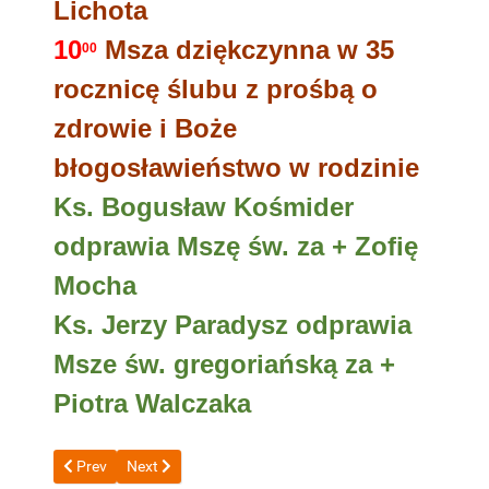
Lichota
10
Msza dziękczynna w 35
00
rocznicę ślubu z prośbą o
zdrowie i Boże
błogosławieństwo w rodzinie
Ks. Bogusław Kośmider
odprawia Mszę św. za + Zofię
Mocha
Ks. Jerzy Paradysz odprawia
Msze św. gregoriańską za +
Piotra Walczaka
Previous article: OD 28 CZERWCA DO 5 LIPCA 2026 r
Next article: 14 DO 21 CZERWCA 2026 r
Prev
Next