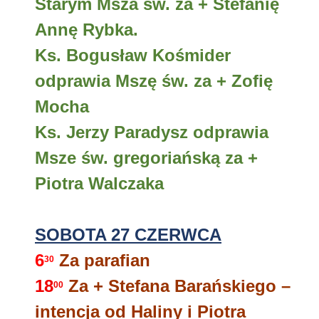
Starym Msza św. za + Stefanię
Annę Rybka.
Ks. Bogusław Kośmider
odprawia Mszę św. za + Zofię
Mocha
Ks. Jerzy Paradysz odprawia
Msze św. gregoriańską za +
Piotra Walczaka
SOBOTA 27 CZERWCA
6
Za parafian
30
18
Za + Stefana Barańskiego –
00
intencja od Haliny i Piotra