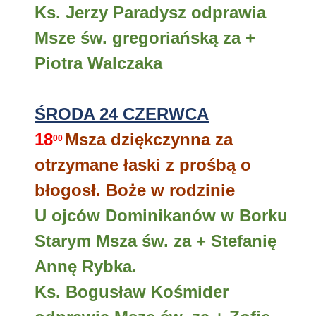
Ks. Jerzy Paradysz odprawia
Msze św. gregoriańską za +
Piotra Walczaka
ŚRODA 24 CZERWCA
18
Msza dziękczynna za
00
otrzymane łaski z prośbą o
błogosł. Boże w rodzinie
U ojców Dominikanów w Borku
Starym Msza św. za + Stefanię
Annę Rybka.
Ks. Bogusław Kośmider