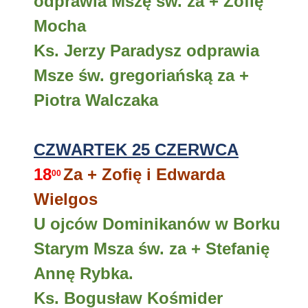
odprawia Mszę św. za + Zofię
Mocha
Ks. Jerzy Paradysz odprawia
Msze św. gregoriańską za +
Piotra Walczaka
CZWARTEK 25 CZERWCA
18
Za + Zofię i Edwarda
00
Wielgos
U ojców Dominikanów w Borku
Starym Msza św. za + Stefanię
Annę Rybka.
Ks. Bogusław Kośmider