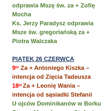
odprawia Mszę św. za + Zofię
Mocha
Ks. Jerzy Paradysz odprawia
Msze św. gregoriańską za +
Piotra Walczaka
PIĄTEK 26 CZERWCA
9
Za + Antoniego Kiszka –
00
intencja od Zięcia Tadeusza
18
Za + Leonię Wania –
00
intencja od sąsiadki Stefanii
U ojców Dominikanów w Borku