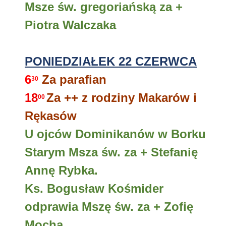
Msze św. gregoriańską za +
Piotra Walczaka
PONIEDZIAŁEK 22 CZERWCA
6
Za parafian
30
18
Za ++ z rodziny Makarów i
00
Rękasów
U ojców Dominikanów w Borku
Starym Msza św. za + Stefanię
Annę Rybka.
Ks. Bogusław Kośmider
odprawia Mszę św. za + Zofię
Mocha