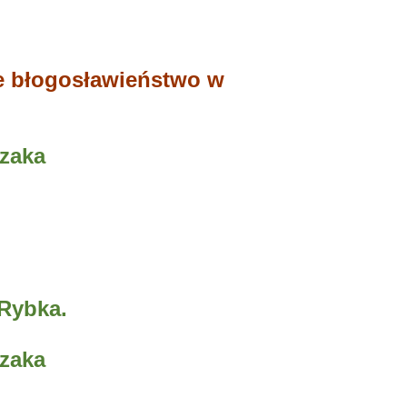
że błogosławieństwo w
czaka
Rybka.
czaka