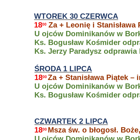
WTOREK 30 CZERWCA
18
Za + Leonię i Stanisława 
00
U ojców Dominikanów w Borku
Ks. Bogusław Kośmider odpra
Ks. Jerzy Paradysz odprawia 
ŚRODA 1 LIPCA
18
Za + Stanisława Piątek – 
00
U ojców Dominikanów w Borku
Ks. Bogusław Kośmider odpra
CZWARTEK 2 LIPCA
18
Msza św. o błogosł. Boże,
00
U ojców Dominikanów w Borku