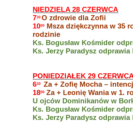
NIEDZIELA 28 CZERWCA
7
O zdrowie dla Zofii
30
10
Msza dziękczynna w 35 r
00
rodzinie
Ks. Bogusław Kośmider odpra
Ks. Jerzy Paradysz odprawia 
PONIEDZIAŁEK 29 CZERWC
6
Za + Zofię Mocha – intenc
30
18
Za + Leonię Wania w 1. r
00
U ojców Dominikanów w Borku
Ks. Bogusław Kośmider odpra
Ks. Jerzy Paradysz odprawia 