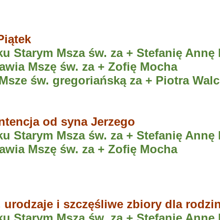
Piątek
 Starym Msza św. za + Stefanię Annę 
wia Mszę św. za + Zofię Mocha
Msze św. gregoriańską za + Piotra Wal
intencja od syna Jerzego
 Starym Msza św. za + Stefanię Annę 
wia Mszę św. za + Zofię Mocha
 urodzaje i szczęśliwe zbiory dla rodzi
 Starym Msza św. za + Stefanię Annę 