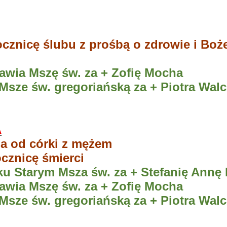
ocznicę ślubu z prośbą o zdrowie i Bo
wia Mszę św. za + Zofię Mocha
Msze św. gregoriańską za + Piotra Wal
A
ja od córki z mężem
ocznicę śmierci
 Starym Msza św. za + Stefanię Annę 
wia Mszę św. za + Zofię Mocha
Msze św. gregoriańską za + Piotra Wal