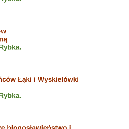
ów
iną
Rybka.
ńców Łąki i Wyskielówki
 Rybka.
że błogosławieństwo i