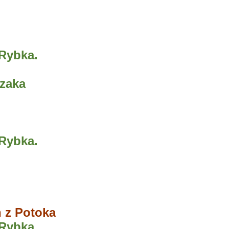
Rybka.
czaka
Rybka.
n z Potoka
Rybka.