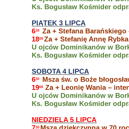
Ks. Bogusław Kośmider odpra
PIĄTEK 3 LIPCA
6
Za + Stefana Barańskiego
30
18
Za + Stefanię Annę Rybka
00
U ojców Dominikanów w Borku
Ks. Bogusław Kośmider odpra
SOBOT
A 4 LIPCA
6
Msza św. o Boże błogosła
30
19
Za + Leonię Wania – inte
00
U ojców Dominikanów w Bork
Ks. Bogusław Kośmider odpra
NIEDZIELA 5 LIPCA
7
Msza dziękczynna w 70 roc
30