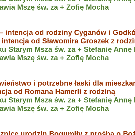
wia Mszę św. za + Zofię Mocha
 – intencja od rodziny Cyganów i Godk
 intencja od Sławomira Groszek z rodz
 Starym Msza św. za + Stefanię Annę 
wia Mszę św. za + Zofię Mocha
wieństwo i potrzebne łaski dla mieszka
ncja od Romana Hamerli z rodziną
u Starym Msza św. za + Stefanię Annę
wia Mszę św. za + Zofię Mocha
znicę urodzin Bogumiły z prośbą o Bo