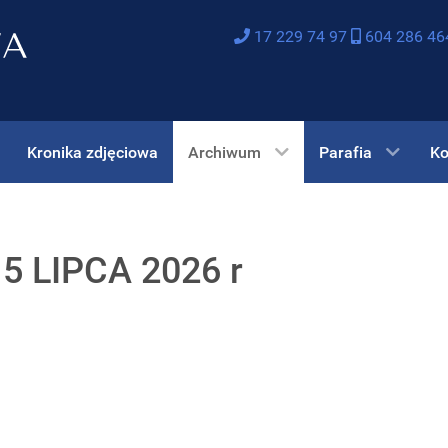
17 229 74 97
604 286 46
Kronika zdjęciowa
Archiwum
Parafia
Ko
 LIPCA 2026 r