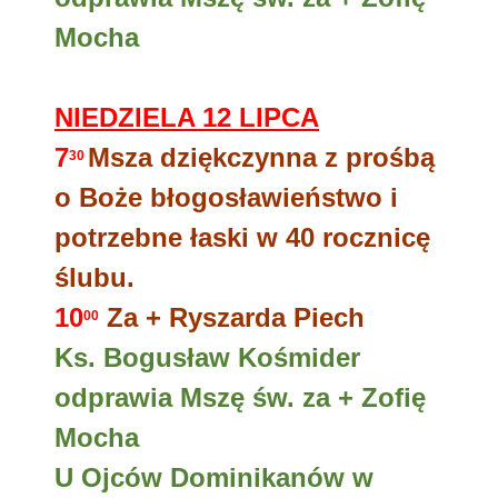
Mocha
NIEDZIELA 12 LIPCA
7
Msza dziękczynna z prośbą
30
o Boże błogosławieństwo i
potrzebne łaski w 40 rocznicę
ślubu.
10
Za + Ryszarda Piech
00
Ks. Bogusław Kośmider
odprawia Mszę św. za + Zofię
Mocha
U Ojców Dominikanów w