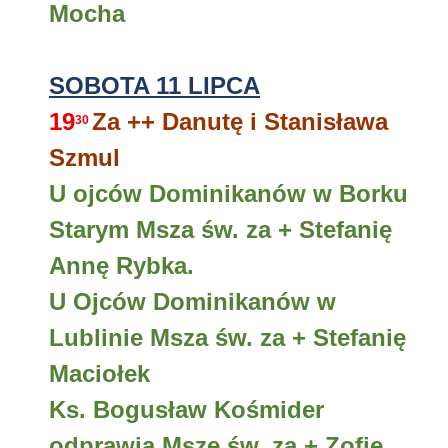
Mocha
SOBOTA 11 LIPCA
19
Za ++ Danutę i Stanisława
30
Szmul
U ojców Dominikanów w Borku
Starym Msza św. za + Stefanię
Annę Rybka.
U Ojców Dominikanów w
Lublinie Msza św. za + Stefanię
Maciołek
Ks. Bogusław Kośmider
odprawia Mszę św. za + Zofię