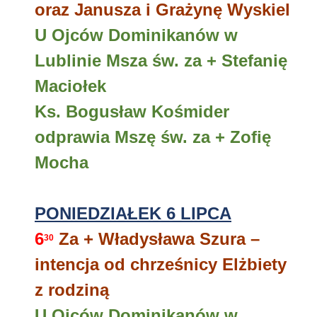
oraz Janusza i Grażynę Wyskiel
U Ojców Dominikanów w
Lublinie Msza św. za + Stefanię
Maciołek
Ks. Bogusław Kośmider
odprawia Mszę św. za + Zofię
Mocha
PONIEDZIAŁEK 6 LIPCA
6
Za + Władysława Szura –
30
intencja od chrześnicy Elżbiety
z rodziną
U Ojców Dominikanów w