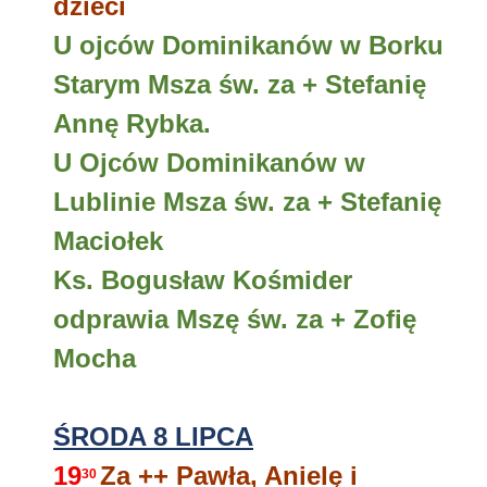
dzieci
U ojców Dominikanów w Borku
Starym Msza św. za + Stefanię
Annę Rybka.
U Ojców Dominikanów w
Lublinie Msza św. za + Stefanię
Maciołek
Ks. Bogusław Kośmider
odprawia Mszę św. za + Zofię
Mocha
ŚRODA 8 LIPCA
19
Za ++ Pawła, Anielę i
30