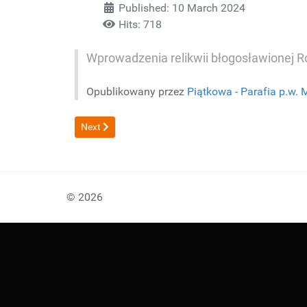
Published: 10 March 2024
Hits: 718
Wprowadzenia relikwii błogosławionej R
Opublikowany przez
Piątkowa - Parafia p.w. 
Next article: Program
Next
© 2026