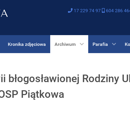
17 229 74 97
604 286 46
Kronika zdjęciowa
Archiwum
Parafia
Ko
ii błogosławionej Rodziny 
m OSP Piątkowa