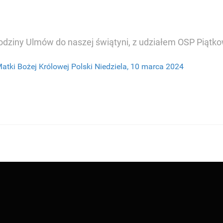
odziny Ulmów do naszej świątyni, z udziałem OSP Piątk
Matki Bożej Królowej Polski
Niedziela, 10 marca 2024