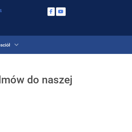
4
sciół
Ulmów do naszej