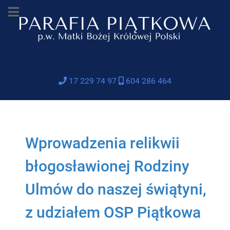
17 229 74 97
604 286 464
Wprowadzenia relikwii
błogosławionej Rodziny
Ulmów do naszej świątyni,
z udziałem OSP Piątkowa