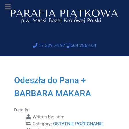
17 229 74 97
604 286 464
Odeszła do Pana +
BARBARA MAKARA
Details
Written by:
adm
Category:
OSTATNIE POŻEGNANIE