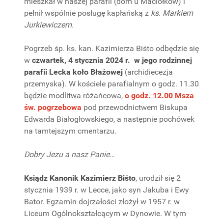
mieszkał w naszej parafii (dom u Maciołków) i
pełnił wspólnie posługę kapłańską z
ks
.
Markiem
Jurkiewiczem.
Pogrzeb śp. ks. kan. Kazimierza Biśto odbędzie się
w
czwartek, 4 stycznia 2024 r.
w jego rodzinnej
parafii Lecka koło Błażowej
(archidiecezja
przemyska). W kościele parafialnym o godz. 11.30
będzie modlitwa różańcowa,
o godz. 12.00 Msza
św. pogrzebowa
pod przewodnictwem Biskupa
Edwarda Białogłowskiego, a następnie pochówek
na tamtejszym cmentarzu.
Dobry Jezu a nasz Panie…
Ksiądz Kanonik Kazimierz Biśto
, urodził się 2
stycznia 1939 r. w Lecce, jako syn Jakuba i Ewy
Bator. Egzamin dojrzałości złożył w 1957 r. w
Liceum Ogólnokształcącym w Dynowie. W tym