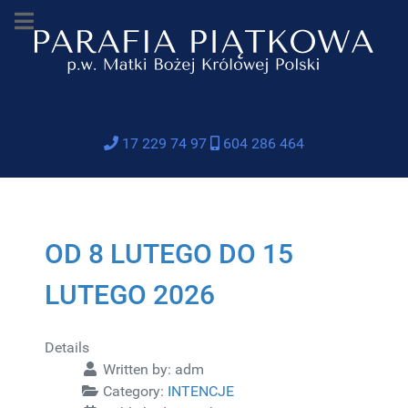
17 229 74 97
604 286 464
OD 8 LUTEGO DO 15
LUTEGO 2026
Details
Written by:
adm
Category:
INTENCJE