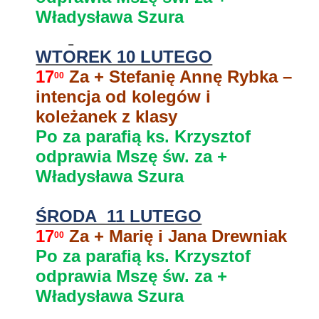
Władysława Szura
WTOREK 10 LUTEGO
17
Za +
Stefanię
Annę Rybka –
00
intencja od kolegów i
koleżanek z klasy
Po za parafią ks. Krzysztof
odprawia Mszę św. za +
Władysława Szura
ŚRODA 11 LUTEGO
17
Za + Marię i Jana Drewniak
00
Po za parafią ks. Krzysztof
odprawia Mszę św. za +
Władysława Szura