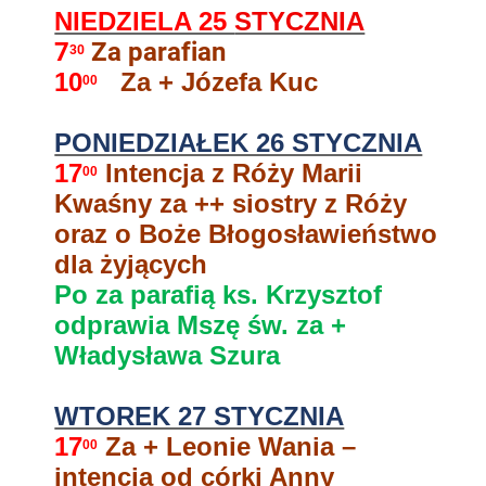
NIEDZIELA 25
STYCZNIA
7
Za parafian
30
10
Za + Józefa Kuc
00
PONIEDZIAŁEK 26 STYCZNIA
17
Intencja z Róży Marii
00
Kwaśny za ++ siostry z Róży
oraz o Boże Błogosławieństwo
dla żyjących
Po za parafią ks. Krzysztof
odprawia Mszę św. za +
Władysława Szura
WTOREK 27 STYCZNIA
17
Za + Leonie Wania –
00
intencja od córki Anny