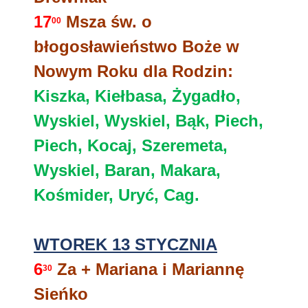
17
Msza św. o
00
błogosławieństwo Boże w
Nowym Roku dla Rodzin:
Kiszka, Kiełbasa, Żygadło,
Wyskiel, Wyskiel, Bąk, Piech,
Piech, Kocaj, Szeremeta,
Wyskiel, Baran, Makara,
Kośmider,
Uryć,
Cag.
WTOREK 13 STYCZNIA
6
Za + Mariana i Mariannę
30
Sieńko