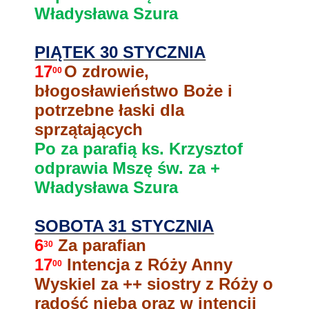
Władysława Szura
PIĄTEK 30
STYCZNIA
17
O zdrowie,
00
błogosławieństwo Boże i
potrzebne łaski dla
sprzątających
Po za parafią ks. Krzysztof
odprawia Mszę św. za +
Władysława Szura
SOBOTA 31 STYCZNIA
6
Za parafian
30
17
Intencja z Róży Anny
00
Wyskiel za ++ siostry z Róży o
radość nieba oraz w intencji