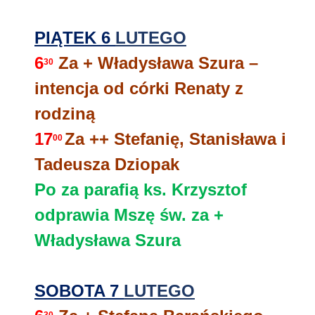
PIĄTEK 6
LUTEGO
6
Za + Władysława Szura –
30
intencja od córki Renaty z
rodziną
17
Za ++ Stefanię, Stanisława i
00
Tadeusza Dziopak
Po za parafią ks. Krzysztof
odprawia Mszę św. za +
Władysława Szura
SOBOTA 7
LUTEGO