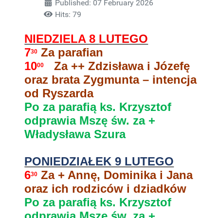
Published: 07 February 2026
Hits: 79
NIEDZIELA 8
LUTEGO
7
Za parafian
30
10
Za ++ Zdzisława i Józefę
00
oraz brata Zygmunta – intencja
od Ryszarda
Po za parafią ks. Krzysztof
odprawia Mszę św. za +
Władysława Szura
PONIEDZIAŁEK 9 LUTEGO
6
Za + Annę, Dominika i Jana
30
oraz ich rodziców i dziadków
Po za parafią ks. Krzysztof
odprawia Mszę św. za +