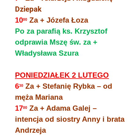
Dziepak
10
Za + Józefa Łoza
00
Po za parafią ks. Krzysztof
odprawia Mszę św. za +
Władysława Szura
PONIEDZIAŁEK 2 LUTEGO
6
Za + Stefanię Rybka – od
30
męża Mariana
17
Za + Adama Galej –
00
intencja od siostry Anny i brata
Andrzeja