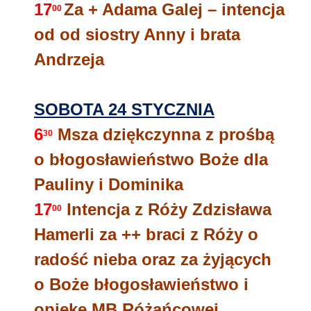
17
Za + Adama Galej – intencja
00
od od siostry Anny i brata
Andrzeja
SOBOTA 24 STYCZNIA
6
Msza dziękczynna z prośbą
30
o błogosławieństwo Boże dla
Pauliny i Dominika
17
Intencja z Róży Zdzisława
00
Hamerli za ++ braci z Róży o
radość nieba oraz za żyjących
o Boże błogosławieństwo i
opiekę MB Różańcowej