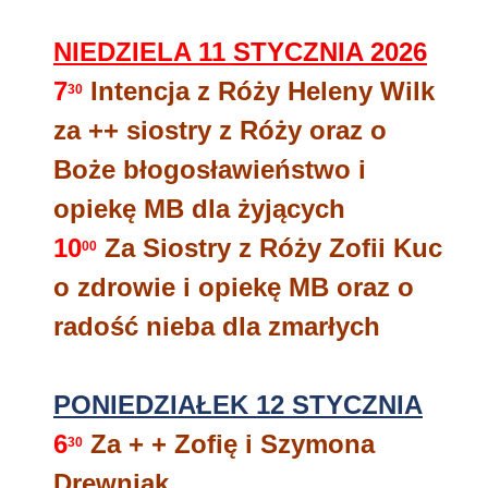
NIEDZIELA 11
STYCZNIA 2026
7
Intencja z Róży Heleny Wilk
30
za ++ siostry z Róży oraz o
Boże błogosławieństwo i
opiekę MB dla żyjących
10
Za Siostry z Róży Zofii Kuc
00
o zdrowie i opiekę MB oraz o
radość nieba dla zmarłych
PONIEDZIAŁEK 12 STYCZNIA
6
Za + + Zofię i Szymona
30
Drewniak