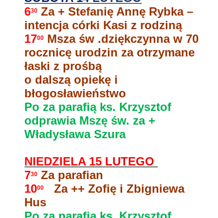
6
Za + Stefanię
Annę
Rybka –
30
intencja córki Kasi z rodziną
17
Msza św .dziękczynna w 70
00
rocznicę urodzin za otrzymane
łaski z prośbą
o dalszą opiekę i
błogosławieństwo
Po za parafią ks. Krzysztof
odprawia Mszę św. za +
Władysława Szura
NIEDZIELA 15
LUTEGO
7
Za parafian
30
10
Za ++ Zofię i Zbigniewa
00
Hus
Po za parafią ks. Krzysztof