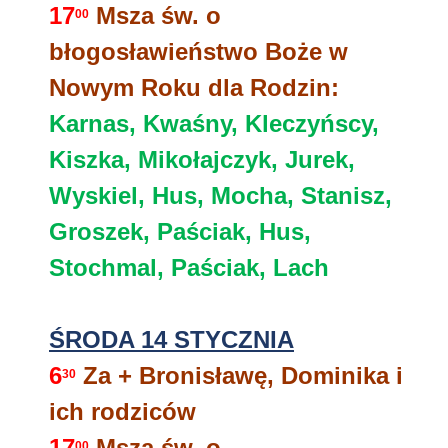
17
Msza św. o
00
błogosławieństwo Boże w
Nowym Roku dla Rodzin:
Karnas, Kwaśny, Kleczyńscy,
Kiszka, Mikołajczyk, Jurek,
Wyskiel, Hus, Mocha, Stanisz,
Groszek, Paściak, Hus,
Stochmal, Paściak, Lach
ŚRODA 14 STYCZNIA
6
Za + Bronisławę, Dominika i
30
ich rodziców
17
Msza św. o
00