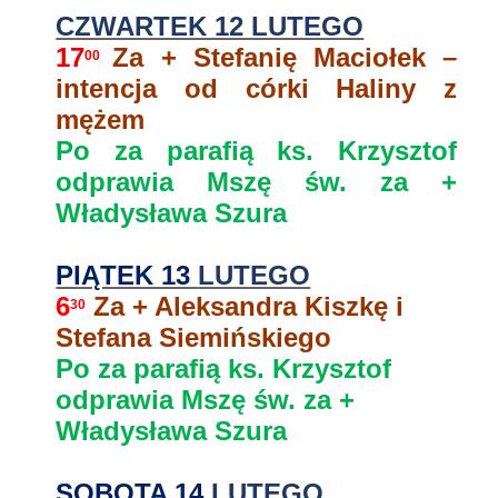
CZWARTEK 12 LUTEGO
17
Za + Stefanię Maciołek –
00
intencja od córki Haliny z
mężem
Po za parafią ks. Krzysztof
odprawia Mszę św. za +
Władysława Szura
PIĄTEK 13
LUTEGO
6
Za +
Aleksandra Kiszkę i
30
Stefana Siemińskiego
Po za parafią ks. Krzysztof
odprawia Mszę św. za +
Władysława Szura
SOBOTA 14
LUTEGO