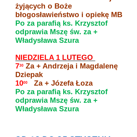
żyjących o Boże
błogosławieństwo i opiekę MB
Po za parafią ks. Krzysztof
odprawia Mszę św. za +
Władysława Szura
NIEDZIELA 1
LUTEGO
7
Za + Andrzeja i Magdalenę
30
Dziepak
10
Za + Józefa Łoza
00
Po za parafią ks. Krzysztof
odprawia Mszę św. za +
Władysława Szura