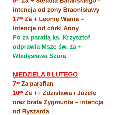
6
Za + Stefana Barańskiego -
30
intencja od zony Braonisławy
17
Za + Leonię Wania –
00
intencja od córki Anny
Po za parafią ks. Krzysztof
odprawia Mszę św. za +
Władysława Szura
NIEDZIELA 8
LUTEGO
7
Za parafian
30
10
Za ++ Zdzisława i Józefę
00
oraz brata Zygmunta – intencja
od Ryszarda