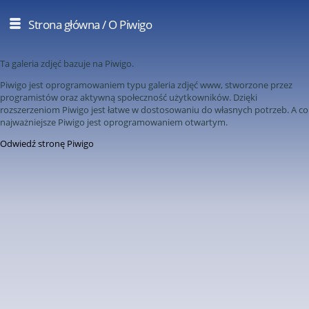
Strona główna
/ O Piwigo
Ta galeria zdjęć bazuje na Piwigo.
Piwigo jest oprogramowaniem typu galeria zdjęć www, stworzone przez
programistów oraz aktywną społeczność użytkowników. Dzięki
rozszerzeniom Piwigo jest łatwe w dostosowaniu do własnych potrzeb. A co
najważniejsze Piwigo jest oprogramowaniem otwartym.
Odwiedź stronę Piwigo