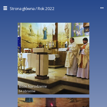
Strona główna
/
Rok 2022
Boże Narodzenie
64 obrazów