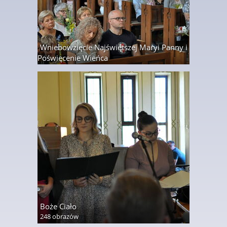
Wniebowzięcie Najświętszej Maryi Panny i
Poświęcenie Wieńca
69 obrazów
Boże Ciało
248 obrazów